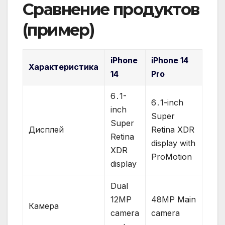
Сравнение продуктов
(пример)
iPhone
iPhone 14
Характеристика
14
Pro
6․1-
6․1-inch
inch
Super
Super
Дисплей
Retina XDR
Retina
display with
XDR
ProMotion
display
Dual
12MP
48MP Main
Камера
camera
camera