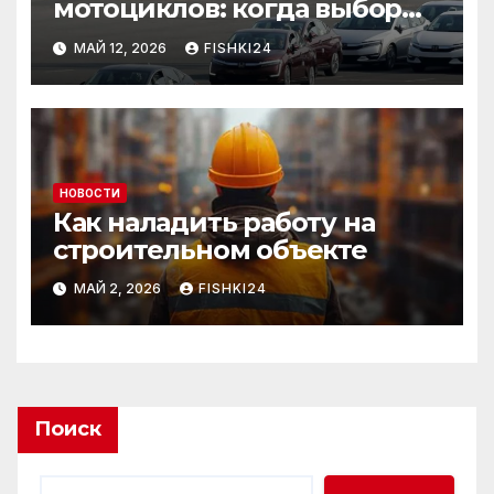
мотоциклов: когда выбор
становится осознанным
МАЙ 12, 2026
FISHKI24
НОВОСТИ
Как наладить работу на
строительном объекте
МАЙ 2, 2026
FISHKI24
Поиск