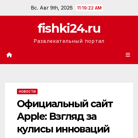
Перейти
Вс. Авг 9th, 2026
11:19:23 AM
к
содержанию
fishki24.ru
Развлекательный портал
НОВОСТИ
Официальный сайт
Apple: Взгляд за
кулисы инноваций