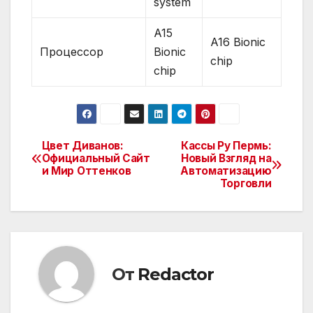
system
A15
A16 Bionic
Процессор
Bionic
chip
chip
Цвет Диванов:
Кассы Ру Пермь:
Навигация
Официальный Сайт
Новый Взгляд на
и Мир Оттенков
Автоматизацию
по
Торговли
записям
От
Redactor