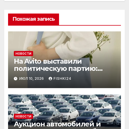
Похожая запись
НОВОСТИ
На Avito выставили
политическую партию:
необычный лот привлёк
ИЮЛ 10, 2026
FISHKI24
внимание
НОВОСТИ
Аукцион автомобилей и