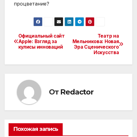
процветание?
Официальный сайт
Театр на
Навигация
Apple: Взгляд за
Мельникова: Новая
кулисы инноваций
Эра Сценического
по
Искусства
записям
От
Redactor
Похожая запись