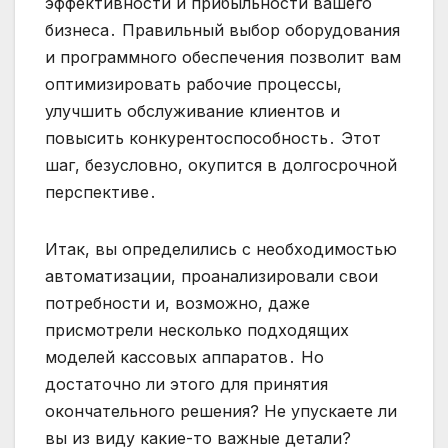
эффективности и прибыльности вашего
бизнеса․ Правильный выбор оборудования
и программного обеспечения позволит вам
оптимизировать рабочие процессы,
улучшить обслуживание клиентов и
повысить конкурентоспособность․ Этот
шаг, безусловно, окупится в долгосрочной
перспективе․
Итак, вы определились с необходимостью
автоматизации, проанализировали свои
потребности и, возможно, даже
присмотрели несколько подходящих
моделей кассовых аппаратов․ Но
достаточно ли этого для принятия
окончательного решения? Не упускаете ли
вы из виду какие-то важные детали?