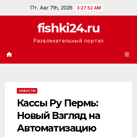
Перейти
Пт. Авг 7th, 2026
3:27:53 AM
к
содержанию
fishki24.ru
Развлекательный портал
НОВОСТИ
Кассы Ру Пермь:
Новый Взгляд на
Автоматизацию