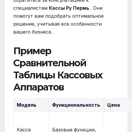
специалистам
Кассы Ру Пермь
․ Они
помогут вам подобрать оптимальное
решение, учитывая все особенности
вашего бизнеса․
Пример
Сравнительной
Таблицы Кассовых
Аппаратов
Модель
Функциональность
Цена
Касса
Базовые функции,