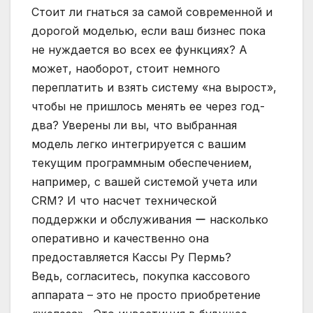
Стоит ли гнаться за самой современной и
дорогой моделью, если ваш бизнес пока
не нуждается во всех ее функциях? А
может, наоборот, стоит немного
переплатить и взять систему «на вырост»,
чтобы не пришлось менять ее через год-
два? Уверены ли вы, что выбранная
модель легко интегрируется с вашим
текущим программным обеспечением,
например, с вашей системой учета или
CRM? И что насчет технической
поддержки и обслуживания ー насколько
оперативно и качественно она
предоставляется Кассы Ру Пермь?
Ведь, согласитесь, покупка кассового
аппарата – это не просто приобретение