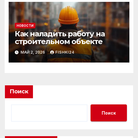
НОВОСТИ
Как наладить работу на
строительном объекте
МАЙ 2, 2026
FISHKI24
Поиск
Поиск