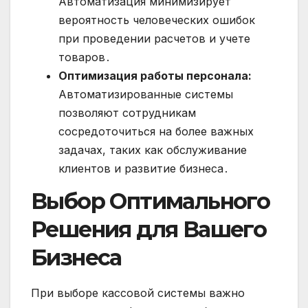
Автоматизация минимизирует
вероятность человеческих ошибок
при проведении расчетов и учете
товаров․
Оптимизация работы персонала:
Автоматизированные системы
позволяют сотрудникам
сосредоточиться на более важных
задачах, таких как обслуживание
клиентов и развитие бизнеса․
Выбор Оптимального
Решения для Вашего
Бизнеса
При выборе кассовой системы важно