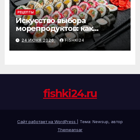
РЕЦЕПТЫ
Искусство выбора
морепродуктов: как
отличить премиальные
24 ИЮНЯ 2026
FISHKI24
роллы от масс-маркета
fishki24.ru
Сайт работает на WordPress
|
Тема: Newsup, автор
Themeansar