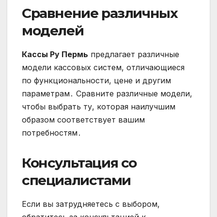
Сравнение различных
моделей
Кассы Ру Пермь
предлагает различные
модели кассовых систем, отличающиеся
по функциональности, цене и другим
параметрам․ Сравните различные модели,
чтобы выбрать ту, которая наилучшим
образом соответствует вашим
потребностям․
Консультация со
специалистами
Если вы затрудняетесь с выбором,
обратитесь за консультацией к