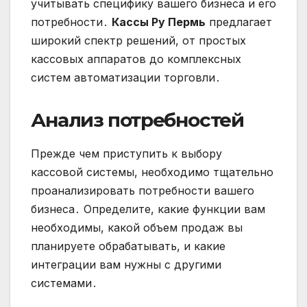
учитывать специфику вашего бизнеса и его
потребности․
Кассы Ру Пермь
предлагает
широкий спектр решений, от простых
кассовых аппаратов до комплексных
систем автоматизации торговли․
Анализ потребностей
Прежде чем приступить к выбору
кассовой системы, необходимо тщательно
проанализировать потребности вашего
бизнеса․ Определите, какие функции вам
необходимы, какой объем продаж вы
планируете обрабатывать, и какие
интеграции вам нужны с другими
системами․