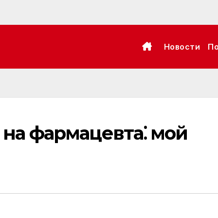
Новости
П
 на фармацевта⁚ мой