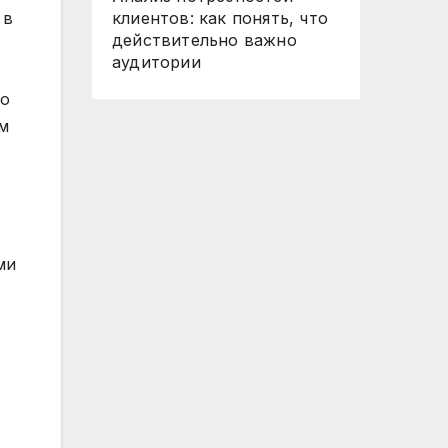
 в
клиентов: как понять, что
действительно важно
аудитории
то
ем
ми