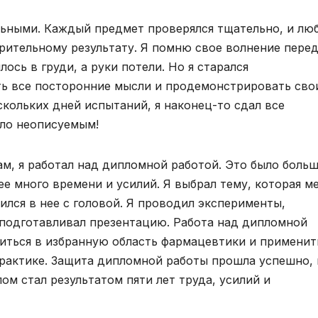
льными. Каждый предмет проверялся тщательно, и лю
рительному результату. Я помню свое волнение пере
ось в груди, а руки потели. Но я старался
ть все посторонние мысли и продемонстрировать сво
ескольких дней испытаний, я наконец-то сдал все
ыло неописуемым!
ам, я работал над дипломной работой. Это было боль
е много времени и усилий. Я выбрал тему, которая м
ился в нее с головой. Я проводил эксперименты,
 подготавливал презентацию. Работа над дипломной
зиться в избранную область фармацевтики и применит
практике. Защита дипломной работы прошла успешно, 
ом стал результатом пяти лет труда, усилий и