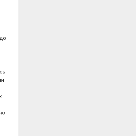
 до
сь
ли
х
но