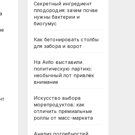
Секретный ингредиент
плодородия: зачем почве
а
нужны бактерии и
биогумус
не
Как бетонировать столбы
для забора и ворот
На Avito выставили
политическую партию:
необычный лот привлёк
внимание
Искусство выбора
нт
морепродуктов: как
отличить премиальные
роллы от масс-маркета
Анализ потребностей