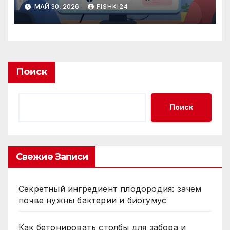
действительно важно
МАЙ 30, 2026
FISHKI24
аудитории
Поиск
Поиск
Свежие Записи
Секретный ингредиент плодородия: зачем
почве нужны бактерии и биогумус
Как бетонировать столбы для забора и