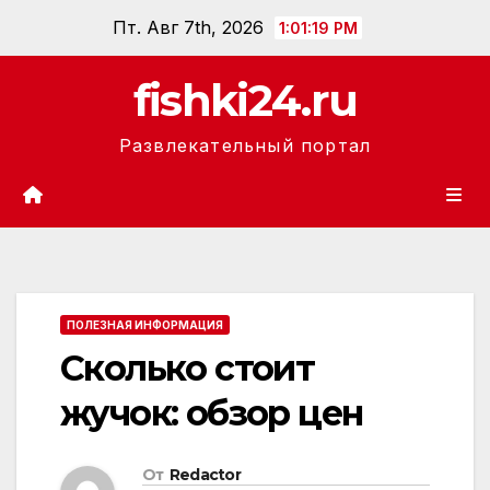
Перейти
Пт. Авг 7th, 2026
1:01:20 PM
к
содержанию
fishki24.ru
Развлекательный портал
ПОЛЕЗНАЯ ИНФОРМАЦИЯ
Сколько стоит
жучок: обзор цен
От
Redactor