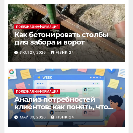
ПОЛЕЗНАЯ ИНФОРМАЦИЯ
Как бетонировать столбы
для забора и ворот
ИЮЛ 27, 2026
FISHKI24
ПОЛЕЗНАЯ ИНФОРМАЦИЯ
Анализ потребностей
клиентов: как понять, что
действительно важно
МАЙ 30, 2026
FISHKI24
аудитории