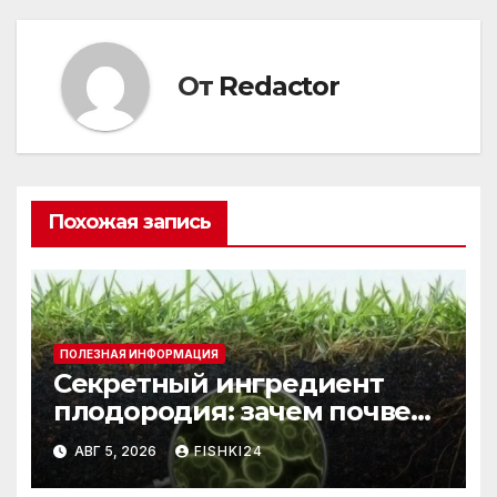
записям
От
Redactor
Похожая запись
ПОЛЕЗНАЯ ИНФОРМАЦИЯ
Секретный ингредиент
плодородия: зачем почве
нужны бактерии и
АВГ 5, 2026
FISHKI24
биогумус