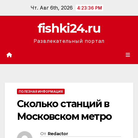
Перейти
Чт. Авг 6th, 2026
4:23:37 PM
к
содержанию
fishki24.ru
Развлекательный портал
ПОЛЕЗНАЯ ИНФОРМАЦИЯ
Сколько станций в
Московском метро
От
Redactor