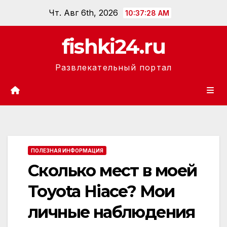
Перейти
Чт. Авг 6th, 2026
10:37:29 AM
к
содержанию
fishki24.ru
Развлекательный портал
ПОЛЕЗНАЯ ИНФОРМАЦИЯ
Сколько мест в моей
Toyota Hiace? Мои
личные наблюдения