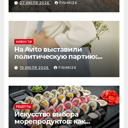
27 ИЮЛЯ 2026
FISHKI24
НОВОСТИ
На Avito выставили
политическую партию:
необычный лот привлёк
10 ИЮЛЯ 2026
FISHKI24
внимание
РЕЦЕПТЫ
Искусство выбора
морепродуктов: как