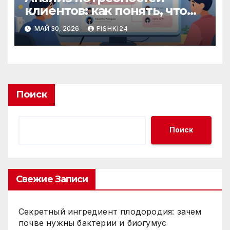
клиентов: как понять, что
действительно важно
МАЙ 30, 2026
FISHKI24
аудитории
Поиск
Поиск
Свежие Записи
Секретный ингредиент плодородия: зачем
почве нужны бактерии и биогумус