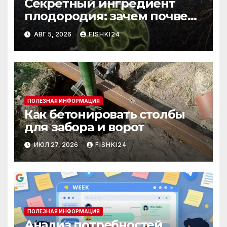
Секретный ингредиент
плодородия: зачем почве
нужны бактерии и
АВГ 5, 2026
FISHKI24
биогумус
ПОЛЕЗНАЯ ИНФОРМАЦИЯ
Как бетонировать столбы
для забора и ворот
ИЮЛ 27, 2026
FISHKI24
ПОЛЕЗНАЯ ИНФОРМАЦИЯ
Анализ потребностей