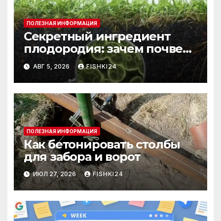
ПОЛЕЗНАЯ ИНФОРМАЦИЯ
Секретный ингредиент
плодородия: зачем почве
нужны бактерии и
АВГ 5, 2026
FISHKI24
биогумус
ПОЛЕЗНАЯ ИНФОРМАЦИЯ
Как бетонировать столбы
для забора и ворот
ИЮЛ 27, 2026
FISHKI24