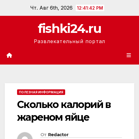
Перейти
Чт. Авг 6th, 2026
12:41:43 PM
к
содержанию
fishki24.ru
Развлекательный портал
ПОЛЕЗНАЯ ИНФОРМАЦИЯ
Сколько калорий в
жареном яйце
От
Redactor