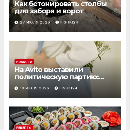
Как бетонировать столбы
для забора и ворот
27 ИЮЛЯ 2026
FISHKI24
НОВОСТИ
На Avito выставили
политическую партию:
необычный лот привлёк
10 ИЮЛЯ 2026
FISHKI24
внимание
РЕЦЕПТЫ