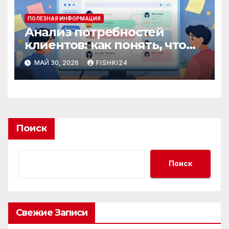
ПОЛЕЗНАЯ ИНФОРМАЦИЯ
Анализ потребностей
клиентов: как понять, что
действительно важно
МАЙ 30, 2026
FISHKI24
аудитории
Поиск
Поиск
Свежие Записи