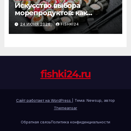
Искусство выбора
морепродуктов: как
отличить премиальные
24 ИЮНЯ 2026
FISHKI24
роллы от масс-маркета
fishki24.ru
Сайт работает на WordPress
|
Тема: Newsup, автор
Themeansar
Обратная связь
Политика конфиденциальности