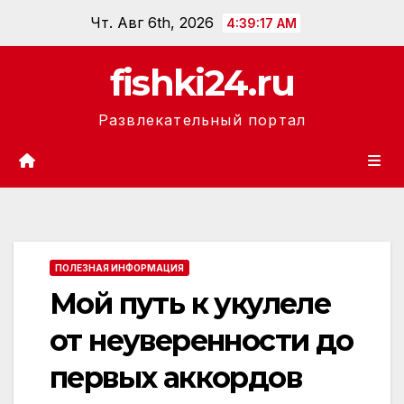
Перейти
Чт. Авг 6th, 2026
4:39:18 AM
к
содержанию
fishki24.ru
Развлекательный портал
ПОЛЕЗНАЯ ИНФОРМАЦИЯ
Мой путь к укулеле
от неуверенности до
первых аккордов