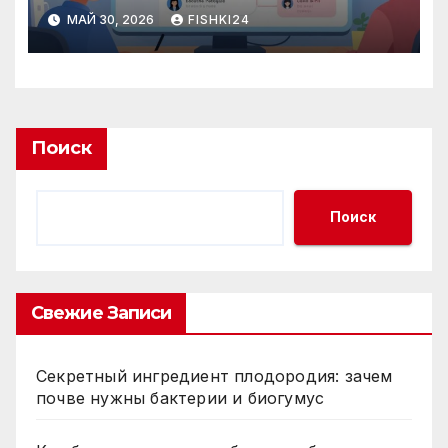
действительно важно
МАЙ 30, 2026
FISHKI24
аудитории
Поиск
Поиск
Свежие Записи
Секретный ингредиент плодородия: зачем
почве нужны бактерии и биогумус