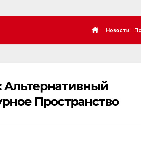
Новости
П
о: Альтернативный
урное Пространство