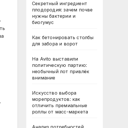
Секретный ингредиент
плодородия: зачем почве
нужны бактерии и
о
биогумус
ть
за
Как бетонировать столбы
для забора и ворот
На Avito выставили
политическую партию:
необычный лот привлёк
внимание
Искусство выбора
морепродуктов: как
.
отличить премиальные
роллы от масс-маркета
Анализ потребностей