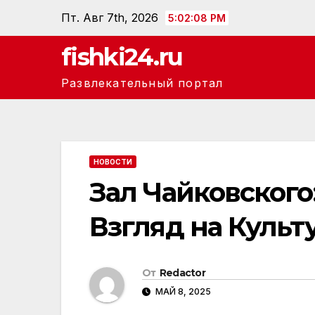
Перейти
Пт. Авг 7th, 2026
5:02:09 PM
к
fishki24.ru
содержанию
Развлекательный портал
НОВОСТИ
Зал Чайковског
Взгляд на Культ
От
Redactor
МАЙ 8, 2025