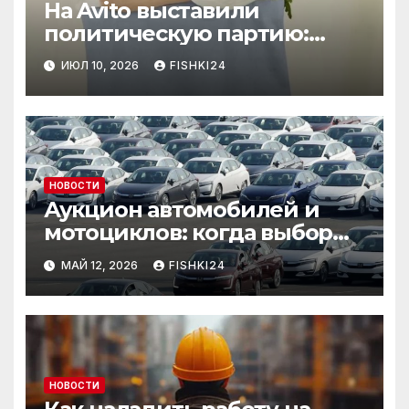
На Avito выставили
политическую партию:
необычный лот привлёк
ИЮЛ 10, 2026
FISHKI24
внимание
НОВОСТИ
Аукцион автомобилей и
мотоциклов: когда выбор
становится осознанным
МАЙ 12, 2026
FISHKI24
НОВОСТИ