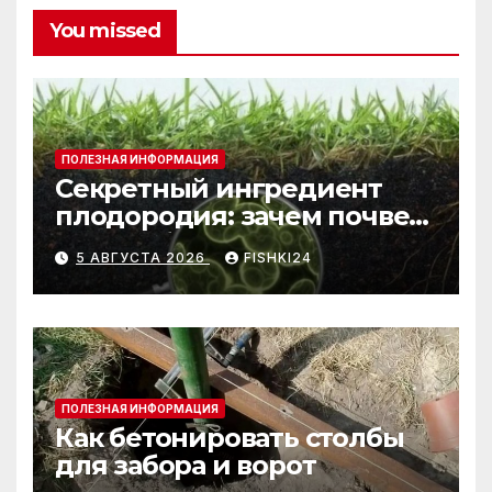
You missed
ПОЛЕЗНАЯ ИНФОРМАЦИЯ
Секретный ингредиент
плодородия: зачем почве
нужны бактерии и
5 АВГУСТА 2026
FISHKI24
биогумус
ПОЛЕЗНАЯ ИНФОРМАЦИЯ
Как бетонировать столбы
для забора и ворот