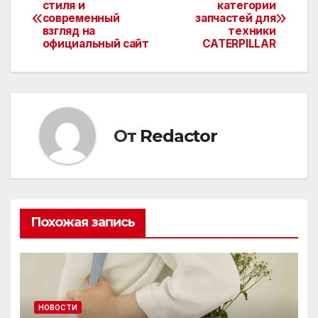
Навигация
стиля и
категории
современный
запчастей для
по
взгляд на
техники
официальный сайт
CATERPILLAR
записям
От
Redactor
Похожая запись
НОВОСТИ