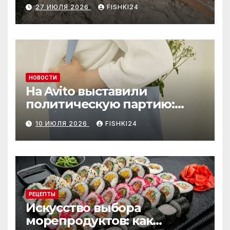
27 ИЮЛЯ 2026
FISHKI24
НОВОСТИ
На Avito выставили
политическую партию:
необычный лот привлёк
10 ИЮЛЯ 2026
FISHKI24
внимание
РЕЦЕПТЫ
Искусство выбора
морепродуктов: как