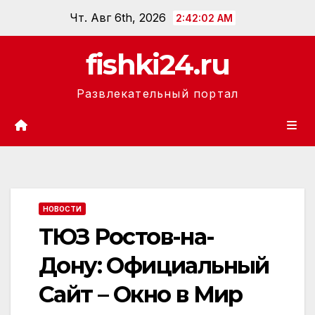
Перейти
Чт. Авг 6th, 2026
2:42:03 AM
к
содержанию
fishki24.ru
Развлекательный портал
НОВОСТИ
ТЮЗ Ростов-на-
Дону: Официальный
Сайт – Окно в Мир