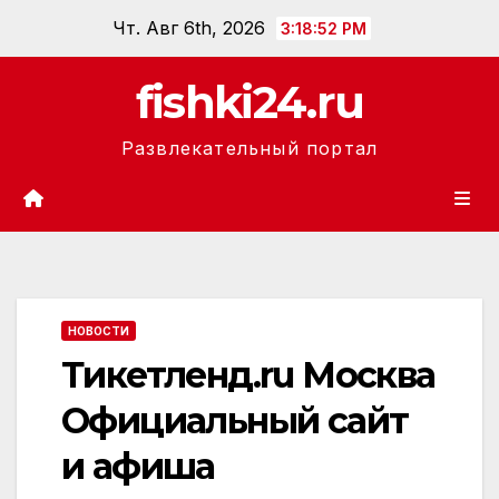
Перейти
Чт. Авг 6th, 2026
3:18:53 PM
к
содержанию
fishki24.ru
Развлекательный портал
НОВОСТИ
Тикетленд.ru Москва
Официальный сайт
и афиша