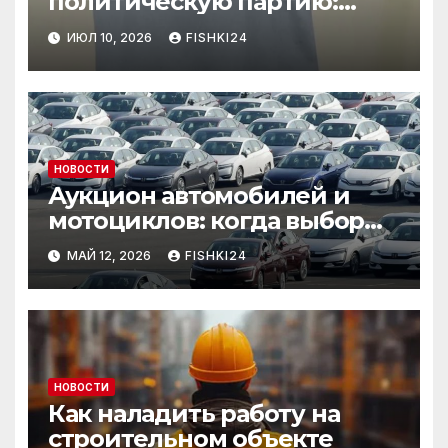
политическую партию:
необычный лот привлёк
ИЮЛ 10, 2026
FISHKI24
внимание
НОВОСТИ
Аукцион автомобилей и
мотоциклов: когда выбор
становится осознанным
МАЙ 12, 2026
FISHKI24
НОВОСТИ
Как наладить работу на
строительном объекте