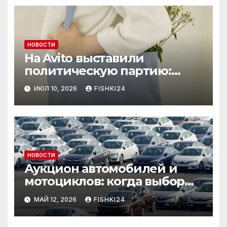
НОВОСТИ
На Avito выставили
политическую партию:
необычный лот привлёк
ИЮЛ 10, 2026
FISHKI24
внимание
НОВОСТИ
Аукцион автомобилей и
мотоциклов: когда выбор
становится осознанным
МАЙ 12, 2026
FISHKI24