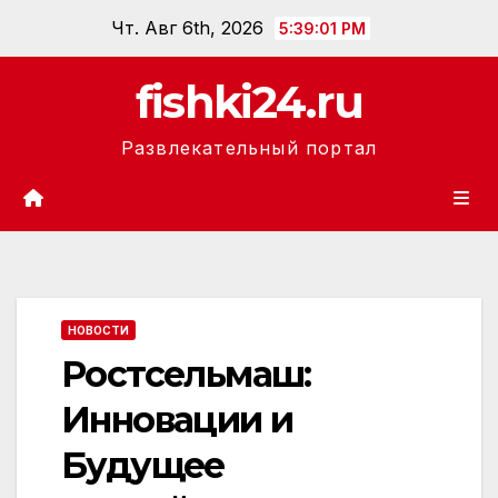
Перейти
Чт. Авг 6th, 2026
5:39:02 PM
к
содержанию
fishki24.ru
Развлекательный портал
НОВОСТИ
Ростсельмаш:
Инновации и
Будущее