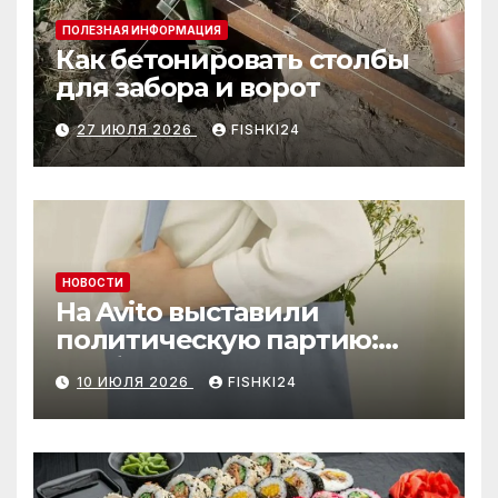
ПОЛЕЗНАЯ ИНФОРМАЦИЯ
Как бетонировать столбы
для забора и ворот
27 ИЮЛЯ 2026
FISHKI24
НОВОСТИ
На Avito выставили
политическую партию:
необычный лот привлёк
10 ИЮЛЯ 2026
FISHKI24
внимание