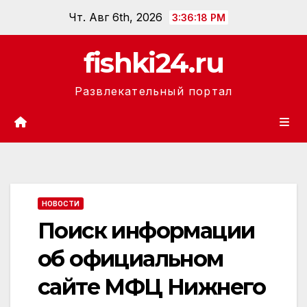
Перейти
Чт. Авг 6th, 2026
3:36:20 PM
к
содержанию
fishki24.ru
Развлекательный портал
НОВОСТИ
Поиск информации
об официальном
сайте МФЦ Нижнего