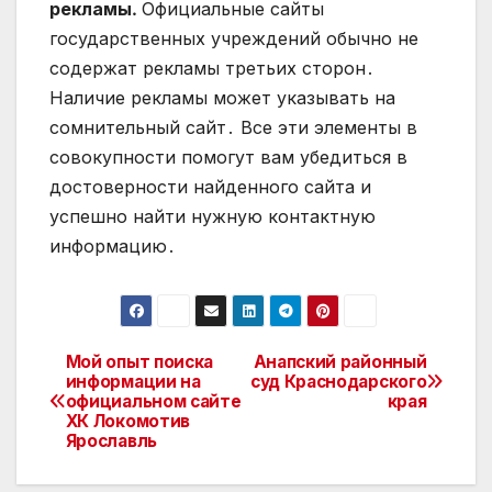
рекламы․
Официальные сайты
государственных учреждений обычно не
содержат рекламы третьих сторон․
Наличие рекламы может указывать на
сомнительный сайт․ Все эти элементы в
совокупности помогут вам убедиться в
достоверности найденного сайта и
успешно найти нужную контактную
информацию․
Мой опыт поиска
Анапский районный
Навигация
информации на
суд Краснодарского
официальном сайте
края
по
ХК Локомотив
Ярославль
записям