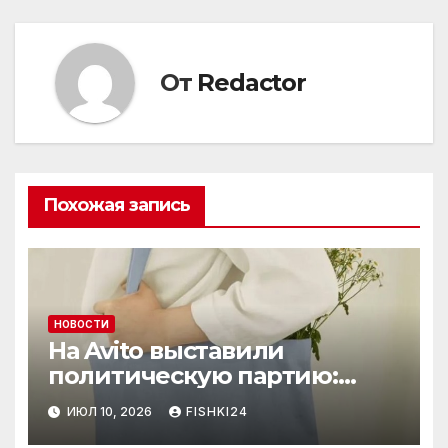
От
Redactor
Похожая запись
НОВОСТИ
На Avito выставили
политическую партию:
необычный лот привлёк
ИЮЛ 10, 2026
FISHKI24
внимание