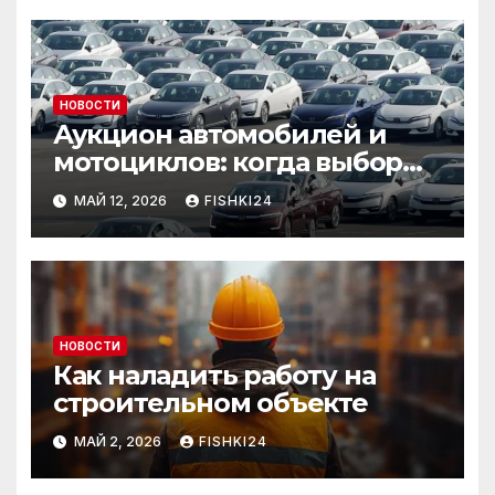
НОВОСТИ
Аукцион автомобилей и
мотоциклов: когда выбор
становится осознанным
МАЙ 12, 2026
FISHKI24
НОВОСТИ
Как наладить работу на
строительном объекте
МАЙ 2, 2026
FISHKI24