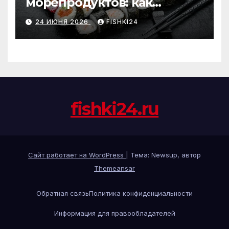
морепродуктов: как
отличить премиальные
24 ИЮНЯ 2026
FISHKI24
роллы от масс-маркета
fishki24.ru
Сайт работает на WordPress
|
Тема: Newsup, автор
Themeansar
Обратная связь
Политика конфиденциальности
Информация для правообладателей