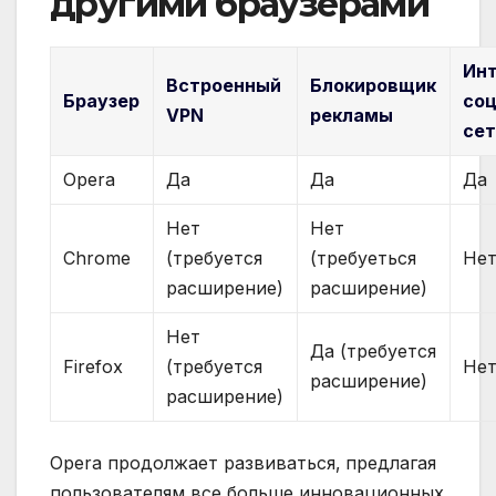
другими браузерами
Инт
Встроенный
Блокировщик
Браузер
со
VPN
рекламы
се
Opera
Да
Да
Да
Нет
Нет
Chrome
(требуется
(требуеться
Не
расширение)
расширение)
Нет
Да (требуется
Firefox
(требуется
Не
расширение)
расширение)
Opera продолжает развиваться‚ предлагая
пользователям все больше инновационных