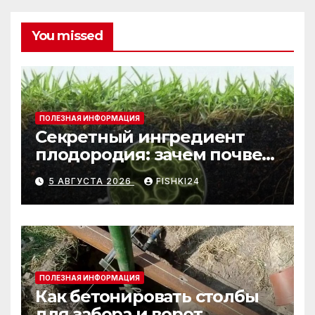
You missed
ПОЛЕЗНАЯ ИНФОРМАЦИЯ
Секретный ингредиент
плодородия: зачем почве
нужны бактерии и
5 АВГУСТА 2026
FISHKI24
биогумус
ПОЛЕЗНАЯ ИНФОРМАЦИЯ
Как бетонировать столбы
для забора и ворот