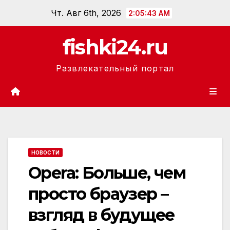
Перейти
Чт. Авг 6th, 2026
2:05:45 AM
к
содержанию
fishki24.ru
Развлекательный портал
НОВОСТИ
Opera: Больше‚ чем
просто браузер –
взгляд в будущее