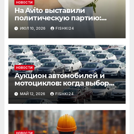
НОВОСТИ
На Avito выставили
политическую партию:
необычный лот привлёк
ИЮЛ 10, 2026
FISHKI24
внимание
НОВОСТИ
Аукцион автомобилей и
мотоциклов: когда выбор
становится осознанным
МАЙ 12, 2026
FISHKI24
НОВОСТИ