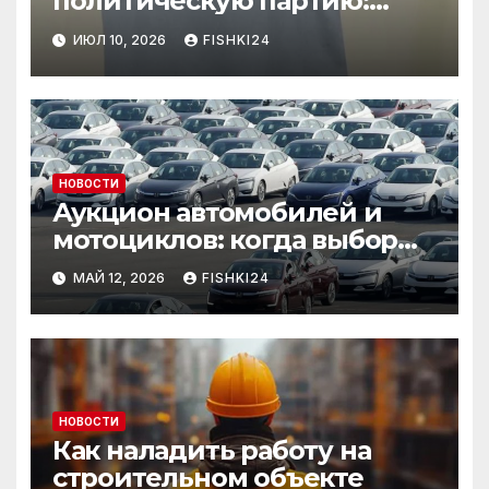
политическую партию:
необычный лот привлёк
ИЮЛ 10, 2026
FISHKI24
внимание
НОВОСТИ
Аукцион автомобилей и
мотоциклов: когда выбор
становится осознанным
МАЙ 12, 2026
FISHKI24
НОВОСТИ
Как наладить работу на
строительном объекте