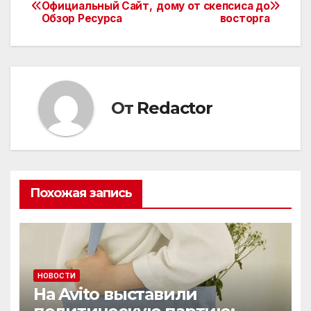
Навигация
Официальный Сайт,
дому от скепсиса до
Обзор Ресурса
восторга
по
записям
От
Redactor
Похожая запись
НОВОСТИ
На Avito выставили