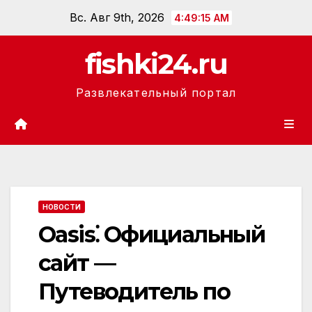
Перейти
Вс. Авг 9th, 2026
4:49:16 AM
к
содержанию
fishki24.ru
Развлекательный портал
НОВОСТИ
Oasis⁚ Официальный
сайт —
Путеводитель по