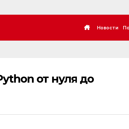
Новости
П
Python от нуля до