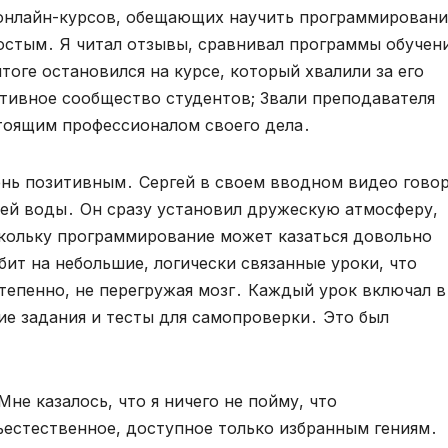
о онлайн-курсов, обещающих научить программирован
остым․ Я читал отзывы, сравнивал программы обучени
тоге остановился на курсе, который хвалили за его
ктивное сообщество студентов; Звали преподавателя
стоящим профессионалом своего дела․
ень позитивным․ Сергей в своем вводном видео гово
ей воды․ Он сразу установил дружескую атмосферу,
скольку программирование может казаться довольно
ит на небольшие, логически связанные уроки, что
епенно, не перегружая мозг․ Каждый урок включал в
ие задания и тесты для самопроверки․ Это был
не казалось, что я ничего не пойму, что
ъестественное, доступное только избранным гениям․