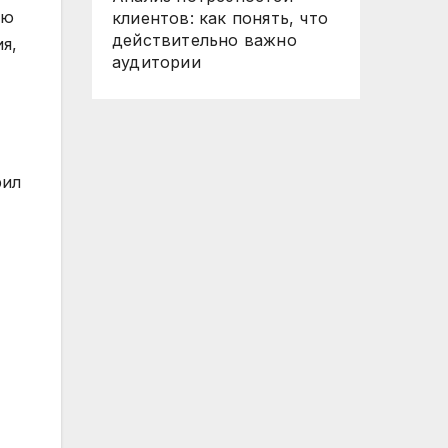
ию
клиентов: как понять, что
действительно важно
я,
аудитории
рил