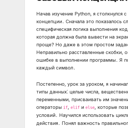
Начав изучение Python, я столкнулся 
концепции․ Сначала это показалось с
специфическая логика выполнения код
которая должна была вывести на экра
проще? Но даже в этом простом задан
Неправильно расставленные скобки, о
ошибке в выполнении программы․ Я по
каждый символ․
Постепенно, урок за уроком, я начин
типы данных⁚ целые числа, вещественн
переменными, присваивать им значени
операторы
,
и
, которые по
if
elif
else
условий․ Научился использовать цик
действия․ Понял важность правильног