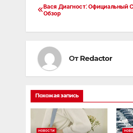
Вася Диагност⁚ Официальный С
Навигация
Обзор
по
записям
От
Redactor
Похожая запись
НОВОСТИ
НОВ