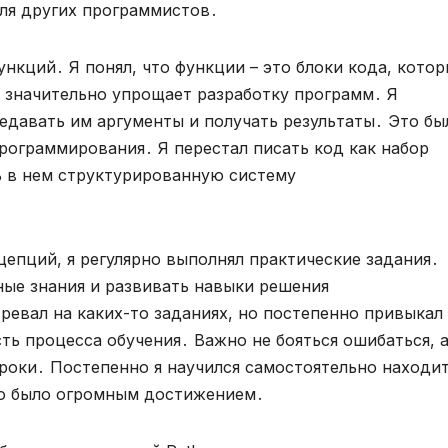
для других программистов․
нкций․ Я понял, что функции – это блоки кода, кото
 значительно упрощает разработку программ․ Я
едавать им аргументы и получать результаты․ Это бы
ограммирования․ Я перестал писать код как набор
ь в нем структурированную систему
цепций, я регулярно выполнял практические задания․
ные знания и развивать навыки решения
ревал на каких-то заданиях, но постепенно привыкал
сть процесса обучения․ Важно не бояться ошибаться, 
уроки․ Постепенно я научился самостоятельно находи
то было огромным достижением․