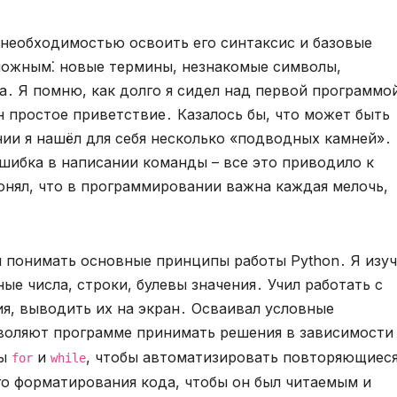
с необходимостью освоить его синтаксис и базовые
ложным⁚ новые термины, незнакомые символы,
а․ Я помню, как долго я сидел над первой программо
н простое приветствие․ Казалось бы, что может быть
ии я нашёл для себя несколько «подводных камней»․
шибка в написании команды – все это приводило к
нял, что в программировании важна каждая мелочь,
ал понимать основные принципы работы Python․ Я изу
ые числа, строки, булевы значения․ Учил работать с
я, выводить их на экран․ Осваивал условные
зволяют программе принимать решения в зависимости
лы
и
, чтобы автоматизировать повторяющиес
for
while
о форматирования кода, чтобы он был читаемым и