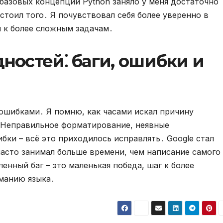
 базовых концепций Python заняло у меня достаточно
 стоил того․ Я почувствовал себя более уверенно в
 к более сложным задачам․
ностей⁚ баги, ошибки и
 ошибками․ Я помню, как часами искал причину
 Неправильное форматирование, неявные
бки – всё это приходилось исправлять․ Google стал
асто занимал больше времени, чем написание самого
нный баг – это маленькая победа, шаг к более
манию языка․