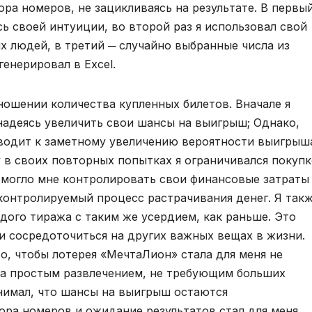
ра номеров, не зацикливаясь на результате. В первы
сь своей интуиции, во второй раз я использовал свой
х людей, в третий ─ случайно выбранные числа из
генерировал в Excel.
ношении количества купленных билетов. Вначале я
 надеясь увеличить свои шансы на выигрыш; Однако,
риводит к заметному увеличению вероятности выигрыш
 в своих повторных попытках я ограничивался покуп
помогло мне контролировать свои финансовые затраты
еконтролируемый процесс растрачивания денег. Я так
дого тиража с таким же усердием, как раньше. Это
и сосредоточиться на других важных вещах в жизни.
о, чтобы лотерея «МечтаЛион» стала для меня не
 а простым развлечением, не требующим больших
нимал, что шансы на выигрыш остаются
ора номеров и ожидание результатов стал для меня