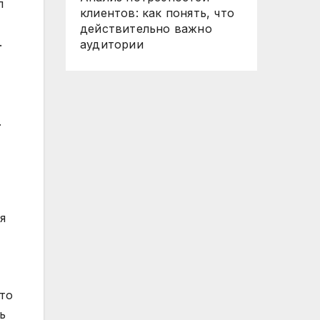
л
клиентов: как понять, что
действительно важно
.
аудитории
.
я
Это
ь