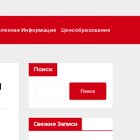
олезная Информация
Ценообразование
Поиск
н
Поиск
Свежие Записи