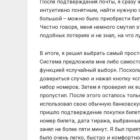
После подтверждения почты, я сразу ж
интуитивно понятным, найти нужную с
большой – можно было приобрести би
Честно говоря, меня немного смутил э
подобных лотереях и не знал, на что 
В итоге, я решил выбрать самый прос
Система предложила мне либо самосто
функцией «случайный выбор». Поскольк
довериться случаю и нажал кнопку «с
набор номеров. Затем я проверил их ещ
пропустил. После этого осталось толь
использовал свою обычную банковскую
пришло подтверждение покупки билета
номер билета, дата тиража, выбранны
занял не более пяти минут. Я был при
было очень легко, быстро и комфортно