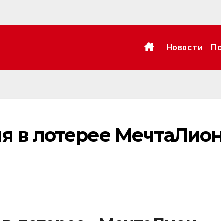
Новости
П
ия в лотерее МечтаЛио