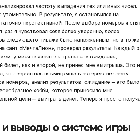
анализировал частоту выпадения тех или иных чисел.
 утомительно. В результате, я остановился на
статочно перспективной. После выбора номеров я опя
т раз я чувствовал себя более уверенно, более
ов следующего тиража было напряженным, но в то же
на сайт «МечтаЛион», проверял результаты. Каждый р
тами, у меня появлялось трепетное ожидание,
 билет, как и второй, не принес мне выигрыша. Это 
л, что вероятность выигрыша в лотерею не очень
ра номеров, анализ результатов, ожидание ─ это было
своеобразное хобби, которое приносило мне
альной цели ─ выиграть денег. Теперь я просто получ
 и выводы о системе игры