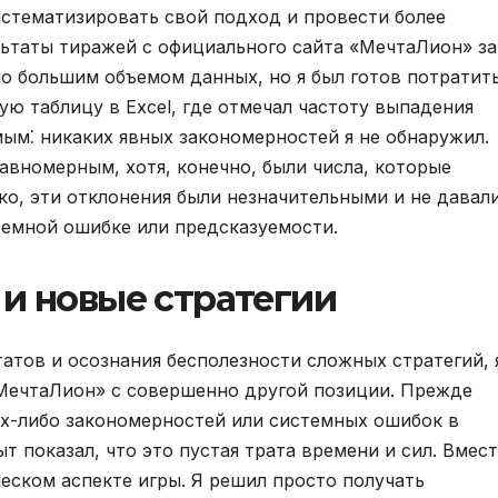
истематизировать свой подход и провести более
ультаты тиражей с официального сайта «МечтаЛион» за
но большим объемом данных, но я был готов потратит
тую таблицу в Excel, где отмечал частоту выпадения
мым⁚ никаких явных закономерностей я не обнаружил.
авномерным, хотя, конечно, были числа, которые
ко, эти отклонения были незначительными и не давал
темной ошибке или предсказуемости.
и новые стратегии
татов и осознания бесполезности сложных стратегий, 
«МечтаЛион» с совершенно другой позиции. Прежде
ких-либо закономерностей или системных ошибок в
 показал, что это пустая трата времени и сил. Вмес
ческом аспекте игры. Я решил просто получать