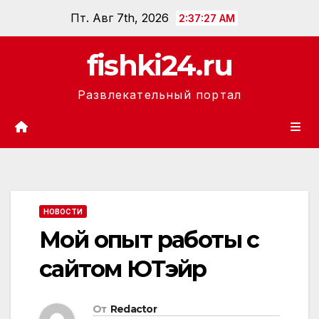
Перейти
Пт. Авг 7th, 2026
2:37:28 AM
к
содержанию
fishki24.ru
Развлекательный портал
НОВОСТИ
Мой опыт работы с
сайтом ЮТэйр
От
Redactor