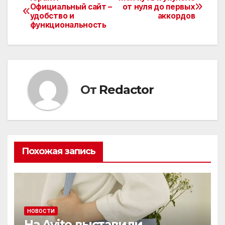
Навигация
Официальный сайт –
от нуля до первых
удобство и
аккордов
по
функциональность
записям
От
Redactor
Похожая запись
НОВОСТИ
На Avito выставили