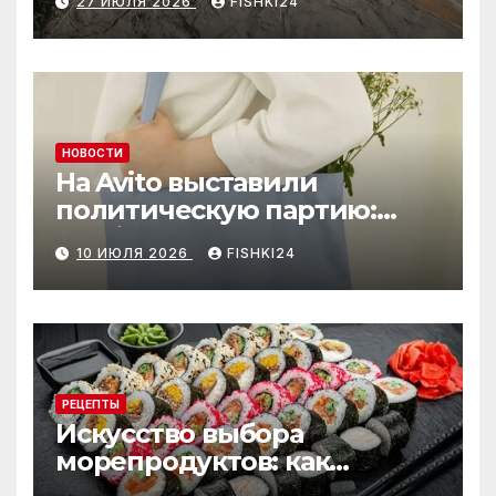
27 ИЮЛЯ 2026
FISHKI24
НОВОСТИ
На Avito выставили
политическую партию:
необычный лот привлёк
10 ИЮЛЯ 2026
FISHKI24
внимание
РЕЦЕПТЫ
Искусство выбора
морепродуктов: как
отличить премиальные