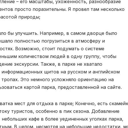
тление – его масштабы, ухоженность, разнообразие
ентов просто поразительны. Я провел там несколько
расотой природы;
ло бы улучшить. Например, в самом дворце было
ешало полностью погрузиться в атмосферу и
остях. Возможно, стоит подумать о системе
еньшим количеством людей в одну группу, чтобы
ение экскурсии. Также, в парке не хватало
и информационных щитов на русском и английском
х тропах. Это немного усложняло ориентацию на
ьзоваться картой парка, предоставленной на сайте.
атка мест для отдыха в парке; Конечно, есть скамейк
току туристов, особенно в пик сезона. Добавление
 небольших кафе в более уединенных уголках парка,
тным. В целом, несмотря на небольшие недостатки, м