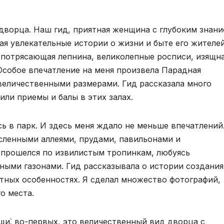
 дворца. Наш гид, приятная женщина с глубоким знан
вая увлекательные истории о жизни и быте его жителей
 потрясающая лепнина, великолепные росписи, изящн
 Особое впечатление на меня произвела Парадная
 величественными размерами. Гид рассказала много
или приемы и балы в этих залах.
ь в парк. И здесь меня ждало не меньше впечатлений
сленными аллеями, прудами, павильонами и
 прошелся по извилистым тропинкам, любуясь
ыми газонами. Гид рассказывала о истории создания
фтных особенностях. Я сделал множество фотографий,
о места.
щи⁚ во-первых, это величественный вид дворца с