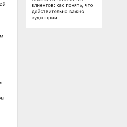
рой
клиентов: как понять, что
действительно важно
аудитории
ым
я
ры