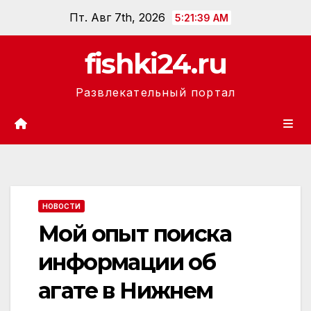
Перейти
Пт. Авг 7th, 2026
5:21:40 AM
к
содержанию
fishki24.ru
Развлекательный портал
НОВОСТИ
Мой опыт поиска
информации об
агате в Нижнем