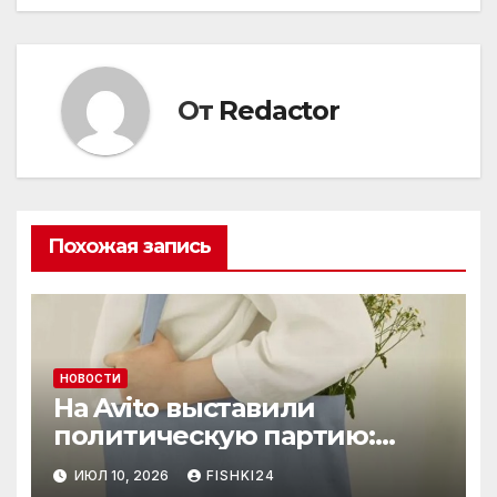
записям
От
Redactor
Похожая запись
НОВОСТИ
На Avito выставили
политическую партию:
необычный лот привлёк
ИЮЛ 10, 2026
FISHKI24
внимание