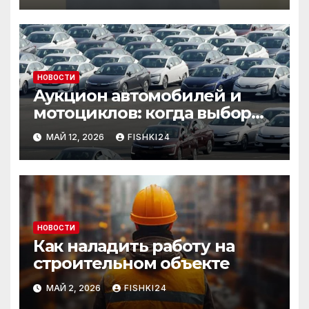
НОВОСТИ
Аукцион автомобилей и
мотоциклов: когда выбор
становится осознанным
МАЙ 12, 2026
FISHKI24
НОВОСТИ
Как наладить работу на
строительном объекте
МАЙ 2, 2026
FISHKI24