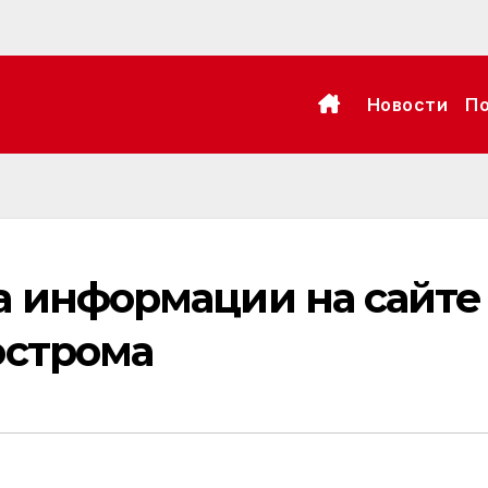
Новости
П
а информации на сайте
острома