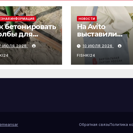
ЕЗНАЯ ИНФОРМАЦИЯ
НОВОСТИ
к бетонировать
На Avito
олбы для
выставили
бора и ворот
политическую
7 ИЮЛЯ 2026
10 ИЮЛЯ 2026
партию:
необычный ло
KI24
FISHKI24
привлёк
внимание
emeansar
Обратная связь
Политика к