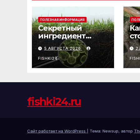
ПОЛЕЗНАЯ ИНФОРМАЦИЯ
ПОЛ
Секретный
Ка
ингредиент
ст
плодородия:
за
5 АВГУСТА 2026
2
зачем почве
нужны бактерии
FISHKI24
FISH
и биогумус
fishki24.ru
Сайт работает на WordPress
|
Тема: Newsup, автор
Th