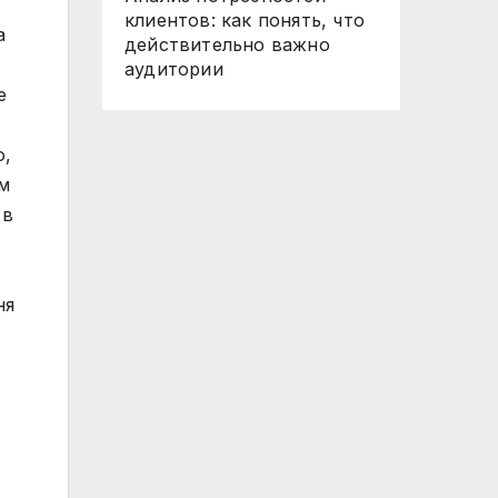
клиентов: как понять, что
а
действительно важно
аудитории
е
о,
м
 в
ня