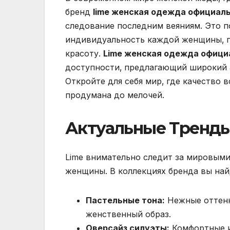
бренд
lime женская одежда официал
следование последним веяниям. Это 
индивидуальность каждой женщины‚ 
красоту.
Lime женская одежда офиц
доступности‚ предлагающий широкий 
Откройте для себя мир‚ где качество 
продумана до мелочей.
Актуальные Тренды
Lime внимательно следит за мировыми
женщины. В коллекциях бренда вы най
Пастельные тона:
Нежные оттенк
женственный образ.
Оверсайз силуэты:
Комфортные и