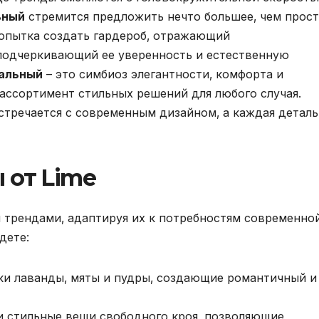
ьный
стремится предложить нечто большее‚ чем прос
попытка создать гардероб‚ отражающий
подчеркивающий ее уверенность и естественную
иальный
– это симбиоз элегантности‚ комфорта и
ассортимент стильных решений для любого случая.
встречается с современным дизайном‚ а каждая деталь
 от Lime
 трендами‚ адаптируя их к потребностям современно
дете:
и лаванды‚ мяты и пудры‚ создающие романтичный и
 стильные вещи свободного кроя‚ позволяющие