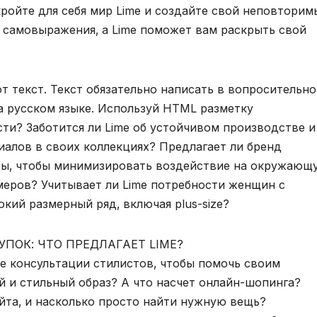
кройте для себя мир Lime и создайте свой неповторим
б самовыражения‚ а Lime поможет вам раскрыть свой
т текст. Текст обязательно написать в вопросительн
на русском языке. Используй HTML разметку
сти? Заботится ли Lime об устойчивом производстве и
алов в своих коллекциях? Предлагает ли бренд
ды‚ чтобы минимизировать воздействие на окружающ
змеров? Учитывает ли Lime потребности женщин с
кий размерный ряд‚ включая plus-size?
ПОК: ЧТО ПРЕДЛАГАЕТ LIME?
е консультации стилистов‚ чтобы помочь своим
 и стильный образ? А что насчет онлайн-шопинга?
йта‚ и насколько просто найти нужную вещь?