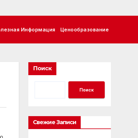
олезная Информация
Ценообразование
Поиск
Поиск
Свежие Записи
ю‚