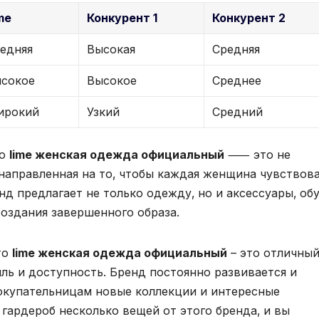
me
Конкурент 1
Конкурент 2
едняя
Высокая
Средняя
сокое
Высокое
Среднее
ирокий
Узкий
Средний
то
lime женская одежда официальный
⸺ это не
 направленная на то‚ чтобы каждая женщина чувствов
нд предлагает не только одежду‚ но и аксессуары‚ об
создания завершенного образа.
то
lime женская одежда официальный
– это отличны
тиль и доступность. Бренд постоянно развивается и
окупательницам новые коллекции и интересные
гардероб несколько вещей от этого бренда‚ и вы