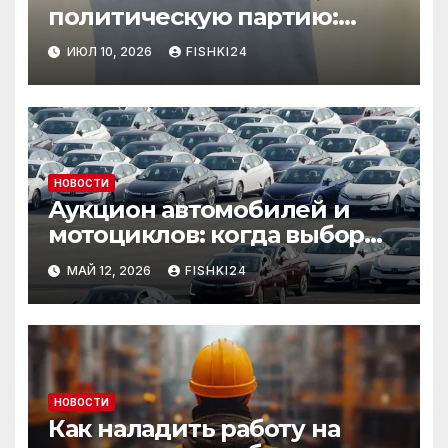
политическую партию:
необычный лот привлёк
ИЮЛ 10, 2026
FISHKI24
внимание
НОВОСТИ
Аукцион автомобилей и
мотоциклов: когда выбор
становится осознанным
МАЙ 12, 2026
FISHKI24
НОВОСТИ
Как наладить работу на