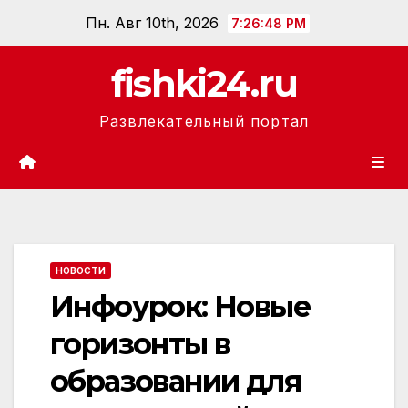
Перейти
Пн. Авг 10th, 2026
7:26:49 PM
к
содержанию
fishki24.ru
Развлекательный портал
НОВОСТИ
Инфоурок: Новые
горизонты в
образовании для