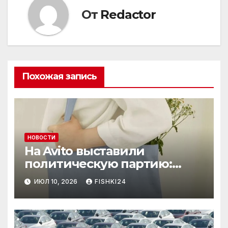
От
Redactor
Похожая запись
НОВОСТИ
На Avito выставили
политическую партию:
необычный лот привлёк
ИЮЛ 10, 2026
FISHKI24
внимание