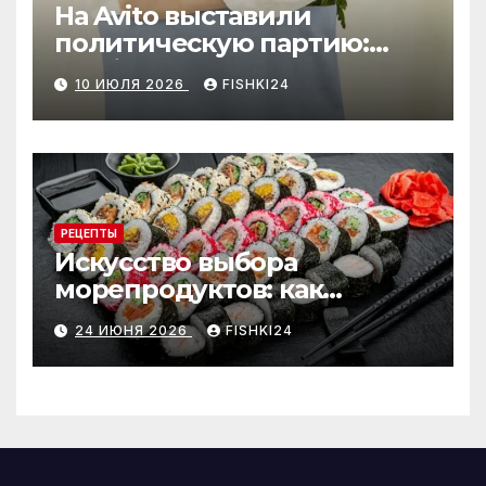
На Avito выставили
политическую партию:
необычный лот привлёк
10 ИЮЛЯ 2026
FISHKI24
внимание
РЕЦЕПТЫ
Искусство выбора
морепродуктов: как
отличить премиальные
24 ИЮНЯ 2026
FISHKI24
роллы от масс-маркета