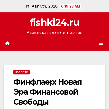
Перейти
Чт. Авг 6th, 2026
6:19:24 AM
к
содержанию
fishki24.ru
Развлекательный портал
НОВОСТИ
Финфлаер: Новая
Эра Финансовой
Свободы