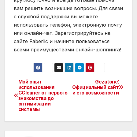
круглосуточно и всегда готовая помочь
вам решить возникшие вопросы. Для связи
с службой поддержки вы можете
использовать телефон, электронную почту
или онлайн-чат. Зарегистрируйтесь на
сайте Faberlic и начните пользоваться
всеми преимуществами онлайн-шоппинга!
Мой опыт
Gezatone⁚
Навигация
использования
Официальный сайт
CCleaner от первого
и его возможности
по
знакомства до
оптимизации
записям
системы