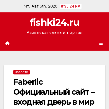
Перейти
Чт. Авг 6th, 2026
8:35:25 PM
к
содержанию
fishki24.ru
Развлекательный портал
НОВОСТИ
Faberlic
Официальный сайт –
входная дверь в мир