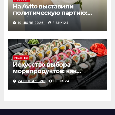
На Avito выставили
политическую партию:
необычный лот привлёк
10 ИЮЛЯ 2026
FISHKI24
внимание
РЕЦЕПТЫ
Искусство выбора
морепродуктов: как
отличить премиальные
24 ИЮНЯ 2026
FISHKI24
роллы от масс-маркета