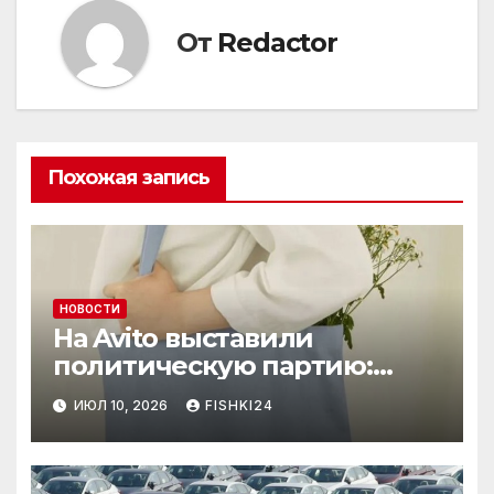
От
Redactor
Похожая запись
НОВОСТИ
На Avito выставили
политическую партию:
необычный лот привлёк
ИЮЛ 10, 2026
FISHKI24
внимание