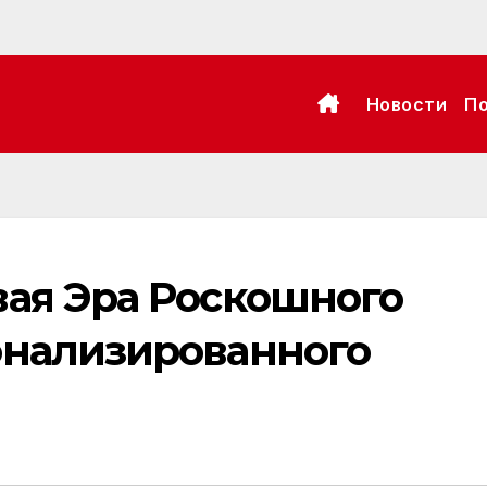
Новости
П
вая Эра Роскошного
онализированного