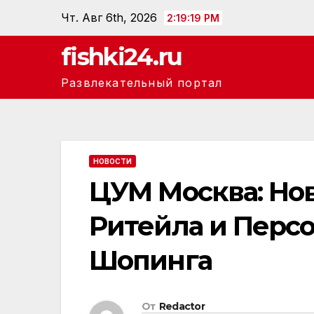
Перейти
Чт. Авг 6th, 2026
2:19:20 PM
к
fishki24.ru
содержанию
Развлекательный портал
НОВОСТИ
ЦУМ Москва: Но
Ритейла и Перс
Шопинга
От
Redactor