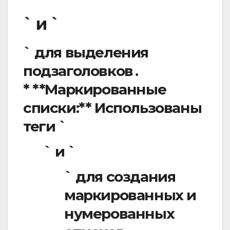
` и `
` для выделения
подзаголовков․
* **Маркированные
списки:** Использованы
теги `
` и `
` для создания
маркированных и
нумерованных