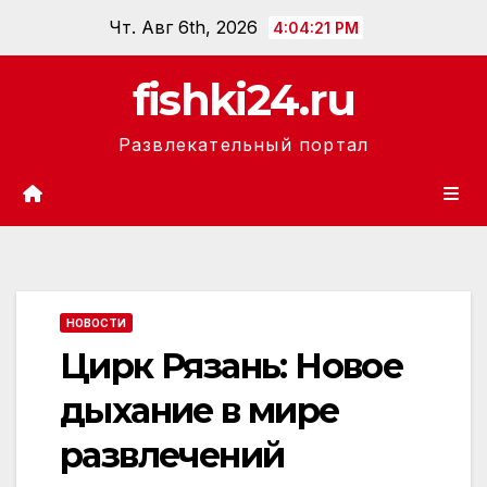
Перейти
Чт. Авг 6th, 2026
4:04:21 PM
к
содержанию
fishki24.ru
Развлекательный портал
НОВОСТИ
Цирк Рязань: Новое
дыхание в мире
развлечений