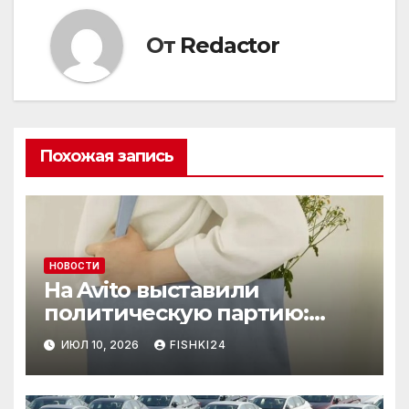
От
Redactor
Похожая запись
НОВОСТИ
На Avito выставили
политическую партию:
необычный лот привлёк
ИЮЛ 10, 2026
FISHKI24
внимание