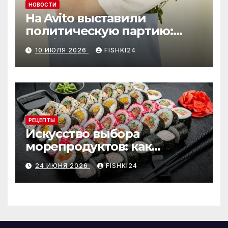
НОВОСТИ
На Avito выставили
политическую партию:
необычный лот привлёк
10 ИЮЛЯ 2026
FISHKI24
внимание
РЕЦЕПТЫ
Искусство выбора
морепродуктов: как
отличить премиальные
24 ИЮНЯ 2026
FISHKI24
роллы от масс-маркета