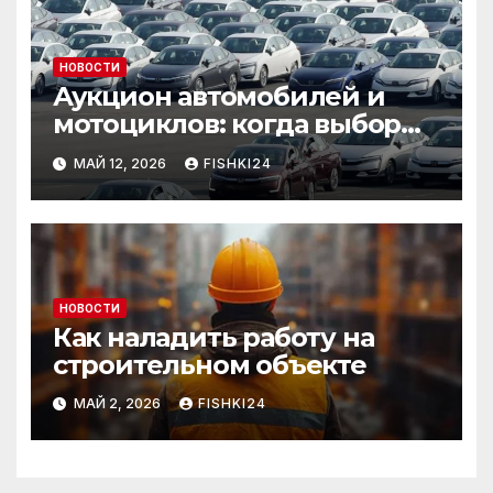
НОВОСТИ
Аукцион автомобилей и
мотоциклов: когда выбор
становится осознанным
МАЙ 12, 2026
FISHKI24
НОВОСТИ
Как наладить работу на
строительном объекте
МАЙ 2, 2026
FISHKI24