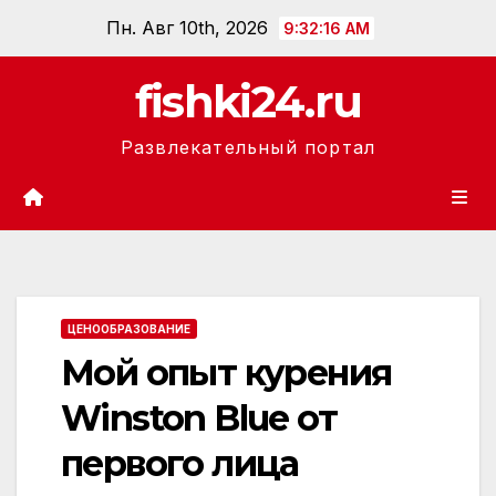
Перейти
Пн. Авг 10th, 2026
9:32:16 AM
к
содержанию
fishki24.ru
Развлекательный портал
ЦЕНООБРАЗОВАНИЕ
Мой опыт курения
Winston Blue от
первого лица