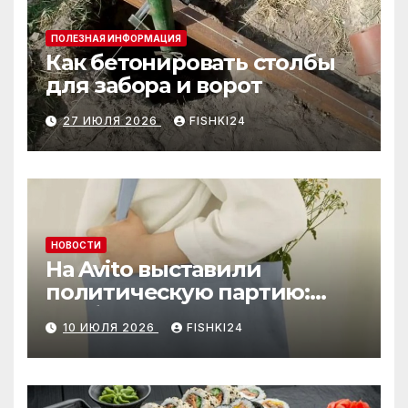
ПОЛЕЗНАЯ ИНФОРМАЦИЯ
Как бетонировать столбы
для забора и ворот
27 ИЮЛЯ 2026
FISHKI24
НОВОСТИ
На Avito выставили
политическую партию:
необычный лот привлёк
10 ИЮЛЯ 2026
FISHKI24
внимание