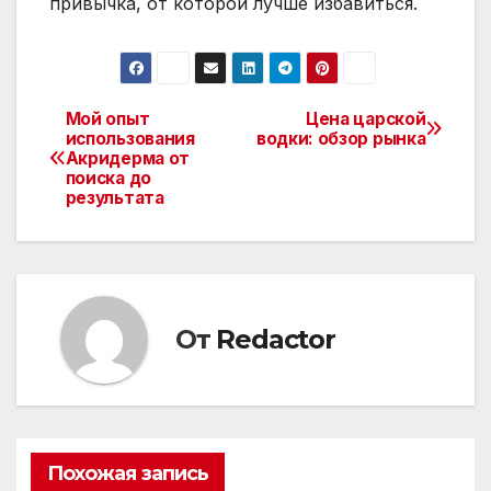
привычка, от которой лучше избавиться.
Мой опыт
Цена царской
Навигация
использования
водки: обзор рынка
Акридерма от
по
поиска до
результата
записям
От
Redactor
Похожая запись