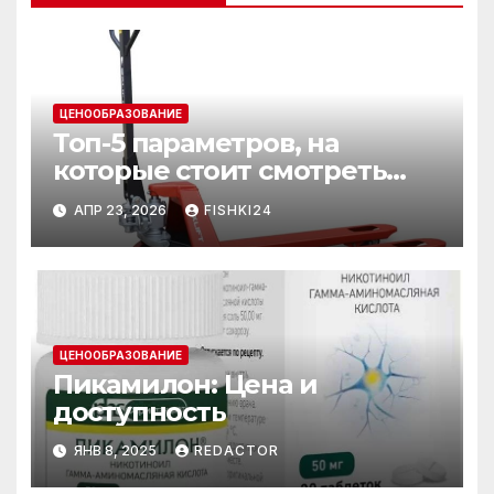
ЦЕНООБРАЗОВАНИЕ
Топ-5 параметров, на
которые стоит смотреть
при выборе рохли
АПР 23, 2026
FISHKI24
ЦЕНООБРАЗОВАНИЕ
Пикамилон: Цена и
доступность
ЯНВ 8, 2025
REDACTOR