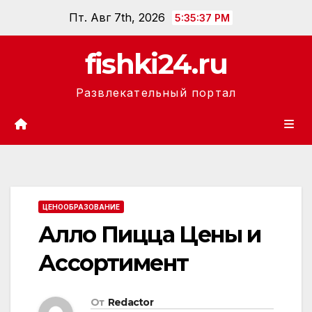
Перейти
Пт. Авг 7th, 2026
5:35:38 PM
к
содержанию
fishki24.ru
Развлекательный портал
ЦЕНООБРАЗОВАНИЕ
Алло Пицца Цены и
Ассортимент
От
Redactor