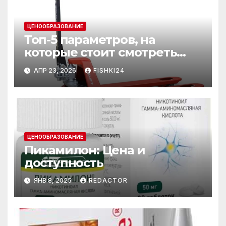
ЦЕНООБРАЗОВАНИЕ
Топ-5 параметров, на
которые стоит смотреть
при выборе рохли
АПР 23, 2026
FISHKI24
ЦЕНООБРАЗОВАНИЕ
Пикамилон: Цена и
доступность
ЯНВ 8, 2025
REDACTOR