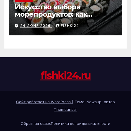
Искусство выбора
морепродуктов: как
отличить премиальные
24 ИЮНЯ 2026
FISHKI24
роллы от масс-маркета
fishki24.ru
Сайт работает на WordPress
|
Тема: Newsup, автор
Themeansar
Обратная связь
Политика конфиденциальности