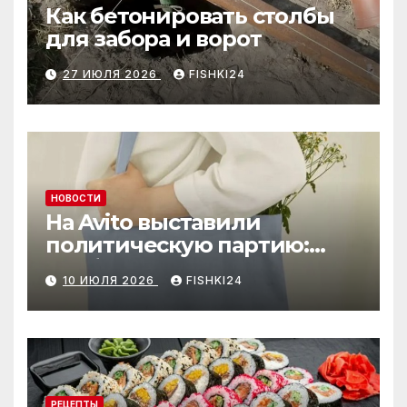
Как бетонировать столбы
для забора и ворот
27 ИЮЛЯ 2026
FISHKI24
НОВОСТИ
На Avito выставили
политическую партию:
необычный лот привлёк
10 ИЮЛЯ 2026
FISHKI24
внимание
РЕЦЕПТЫ